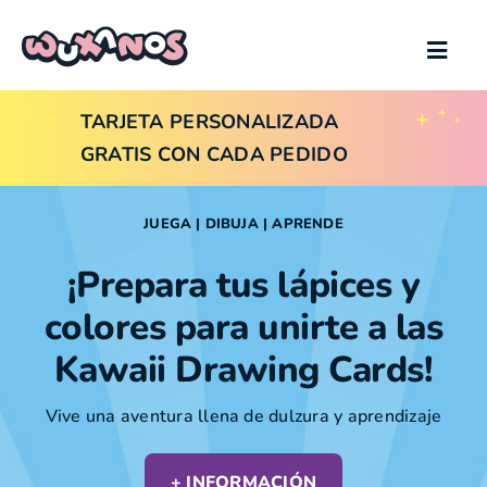
Saltar
al
Toggl
contenido
Navig
Wuxanos
TARJETA PERSONALIZADA
GRATIS CON CADA PEDIDO
Kawaii Drawing Cards
JUEGA | DIBUJA | APRENDE
Tienda
¡Prepara tus lápices y
colores para unirte a las
Puntos de venta
Kawaii Drawing Cards
!
Más Kawaii
Vive una aventura llena de dulzura y aprendizaje
Sobre mí
+ INFORMACIÓN